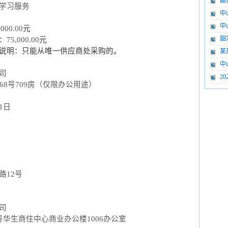
韶
学习服务
(121
中
中
,000.00
元
韶
：
75,000.00
元
说明：
只能从唯一供应商处采购的。
(536
某
中
司
2
168号709房（仅限办公用途）
1
日
路
12号
司
号华生商住中心商业办公楼1006办公室