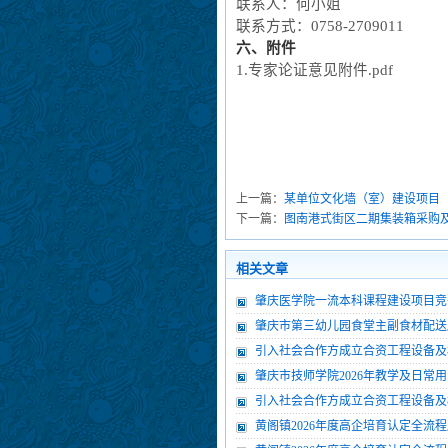
联系人：何小姐
联系方式：
0758-2709011
六、附件
1.专家论证意见附件
.pdf
20
上一篇：
某单位文化墙（室）建设项目
下一篇：
图南港式街区二期集装箱采购及
相关文章
肇庆医学院一流本科课程建设项目竞
肇庆市第三幼儿园食堂主副食材配送
引入社会合作方成立合资工程设备及
肇庆市技师学院2026年教学及日常
引入社会合作方成立合资工程设备及
黄阁镇2026年度高企培育认定全流