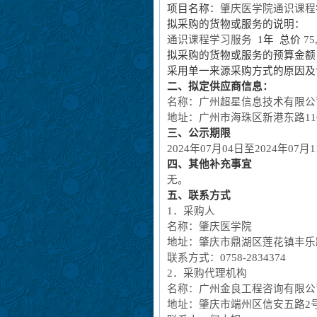
项目名称：
肇庆医学院通识课程
拟采购的货物或服务的说明：
通识课程学习服务
1
年 总价
75
拟采购的货物或服务的预算金额
采用单一来源采购方式的原因及
二、拟定供应商信息：
名称
：
广州超星信息技术有限公
地址
：
广州市海珠区新港东路
1
三、公示期限
2024
年
07
月
04
日至
2024
年
07
月
1
四、其他补充事宜
无。
五、联系方式
1．采购人
名称：肇庆医学院
地址：肇庆市鼎湖区莲花镇丰乐
联系方式：
0758-2834374
2．采购代理机构
名称：广州金良工程咨询有限公
地址：肇庆市端州区信安五路
2