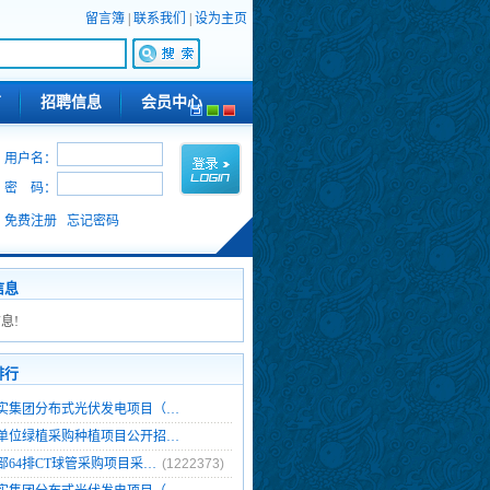
留言簿
|
联系我们
|
设为主页
南
招聘信息
会员中心
用户名：
密 码：
免费注册
忘记密码
信息
息!
排行
实集团分布式光伏发电项目（…
1290)
单位绿植采购种植项目公开招…
0511)
部64排CT球管采购项目采…
(1222373)