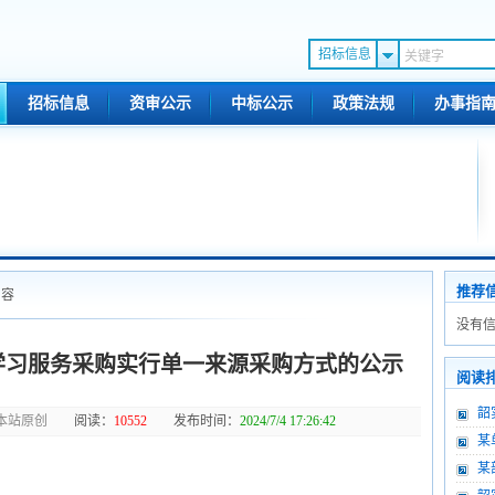
招标信息
招标信息
资审公示
中标公示
政策法规
办事指
推荐
内容
没有信
学习服务采购实行单一来源采购方式的公示
阅读
韶
本站原创
阅读：
10552
发布时间：
2024/7/4 17:26:42
(128
某
(128
某