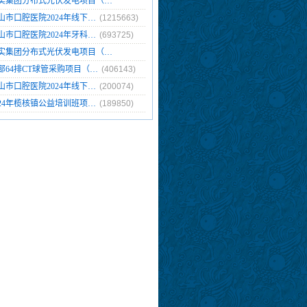
实集团分布式光伏发电项目（…
6765)
山市口腔医院2024年线下…
(1215663)
山市口腔医院2024年牙科…
(693725)
实集团分布式光伏发电项目（…
272)
部64排CT球管采购项目（…
(406143)
山市口腔医院2024年线下…
(200074)
024年榄核镇公益培训班项…
(189850)